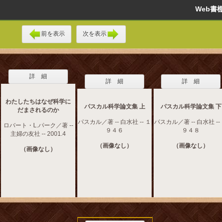
Web
前を表示
次を表示
詳 細
詳 細
詳 細
わたしたちはなぜ科学に
パスカル科学論文集 上
パスカル科学論文集 下
だまされるのか
パスカル／著 -- 白水社 -- １
パスカル／著 -- 白水社 --
ロバート・L.パーク／著 --
９４６
９４８
主婦の友社 -- 2001.4
（画像なし）
（画像なし）
（画像なし）