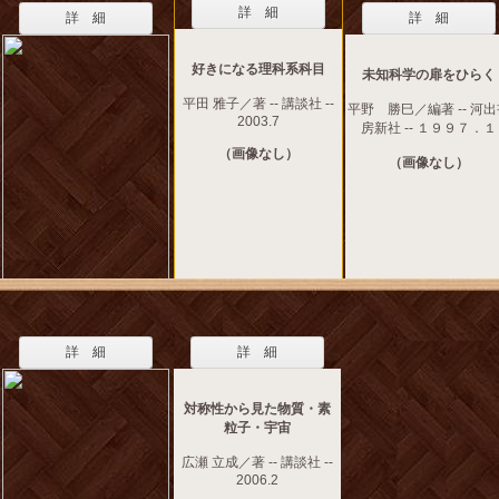
詳 細
詳 細
詳 細
好きになる理科系科目
未知科学の扉をひらく
平田 雅子／著 -- 講談社 --
平野 勝巳／編著 -- 河
2003.7
房新社 -- １９９７．１
（画像なし）
（画像なし）
詳 細
詳 細
対称性から見た物質・素
粒子・宇宙
広瀬 立成／著 -- 講談社 --
2006.2