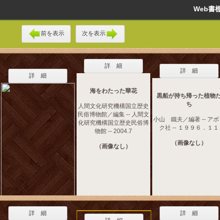
Web
前を表示
次を表示
詳 細
詳 細
詳 細
海をわたった華花
黒船が持ち帰った植物
ち
人間文化研究機構国立歴史
民俗博物館／編集 -- 人間文
小山 鐵夫／編著 -- ア
化研究機構国立歴史民俗博
ク社 -- １９９６．１１
物館 -- 2004.7
（画像なし）
（画像なし）
詳 細
詳 細