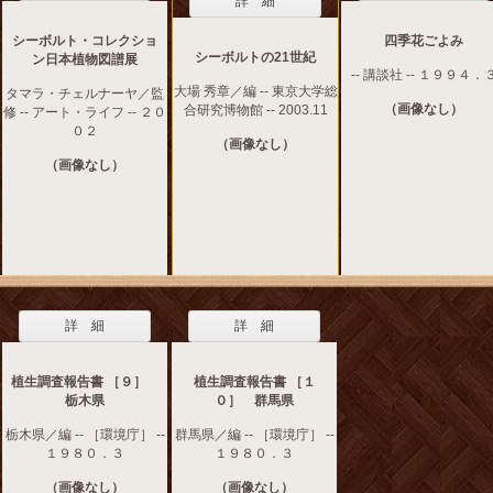
詳 細
シーボルト・コレクショ
四季花ごよみ
シーボルトの21世紀
ン日本植物図譜展
-- 講談社 -- １９９４．
大場 秀章／編 -- 東京大学総
タマラ・チェルナーヤ／監
（画像なし）
合研究博物館 -- 2003.11
修 -- アート・ライフ -- ２０
０２
（画像なし）
（画像なし）
詳 細
詳 細
植生調査報告書 ［９］
植生調査報告書 ［１
栃木県
０］ 群馬県
栃木県／編 -- ［環境庁］ --
群馬県／編 -- ［環境庁］ --
１９８０．３
１９８０．３
（画像なし）
（画像なし）