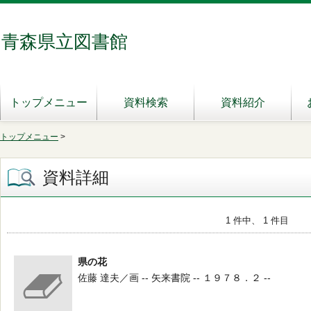
青森県立図書館
トップメニュー
資料検索
資料紹介
トップメニュー
>
資料詳細
1 件中、 1 件目
県の花
佐藤 達夫／画 -- 矢来書院 -- １９７８．２ --