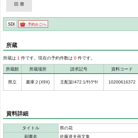
SDI
予約かごへ
所蔵
所蔵は
1
件です。現在の予約件数は
0
件です。
所蔵館
所蔵場所
請求記号
資料コード
県立
書庫２(X9X)
主配架/472.1/ｻﾄｳ*ﾀ/
10200616372
資料詳細
タイトル
県の花
副書名
佐藤達夫画文集