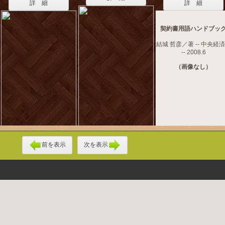
詳 細
詳 細
契約書用語ハンドブッ
結城 哲彦／著 -- 中央経
-- 2008.6
（画像なし）
前を表示
次を表示