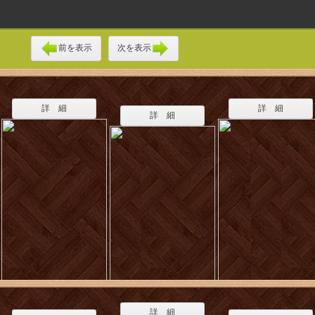
前を表示
次を表示
詳 細
詳 細
詳 細
詳 細