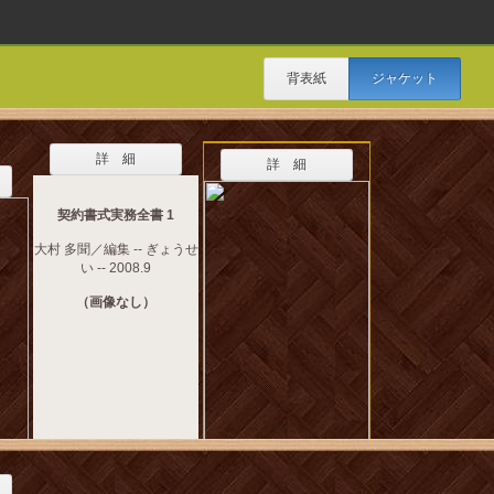
背表紙
ジャケット
詳 細
詳 細
契約書式実務全書 1
大村 多聞／編集 -- ぎょうせ
い -- 2008.9
（画像なし）