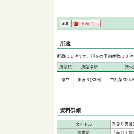
SDI
予約かごへ
所蔵
所蔵は
1
件です。現在の予約件数は
0
件
所蔵館
所蔵場所
請求
県立
集密３(X3M)
主配架/324.52
資料詳細
タイトル
業界別民暴
副書名
「暴力団排