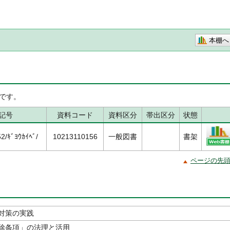
本棚へ
です。
記号
資料コード
資料区分
帯出区分
状態
/ｷﾞﾖｳｶｲﾍﾞ/
10213110156
一般図書
書架
ページの先
対策の実践
除条項」の法理と活用