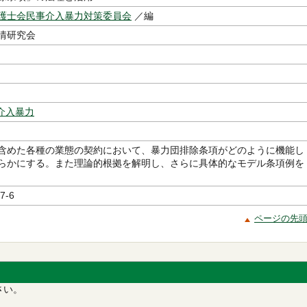
護士会民事介入暴力対策委員会
／編
情研究会
介入暴力
含めた各種の業態の契約において、暴力団排除条項がどのように機能し
らかにする。また理論的根拠を解明し、さらに具体的なモデル条項例を
7-6
ページの先
さい。