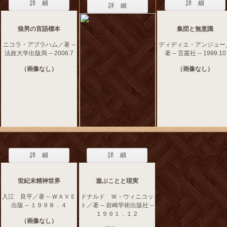
詳 細
詳 細
詳 細
狼男の言語標本
集団と無意識
ニコラ・アブラハム／著 --
ディディエ・アンジュー
法政大学出版局 -- 2006.7
著 -- 言叢社 -- 1999.10
（画像なし）
（画像なし）
詳 細
詳 細
世紀末精神世界
遊ぶことと現実
入江 良平／著 -- ＷＡＶＥ
ドナルド Ｗ・ウィニコッ
出版 -- １９９８．４
ト／著 -- 岩崎学術出版社 --
１９９１．１２
（画像なし）