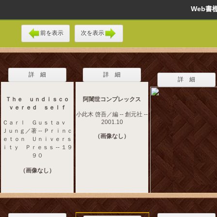
Web
前を表示
次を表示
詳 細
詳 細
詳 細
Ｔｈｅ ｕｎｄｉｓｃｏ
阿闍世コンプレックス
ｖｅｒｅｄ ｓｅｌｆ
小此木 啓吾／編 -- 創元社 --
2001.10
Ｃａｒｌ Ｇｕｓｔａｖ
Ｊｕｎｇ／著 -- Ｐｒｉｎｃ
（画像なし）
ｅｔｏｎ Ｕｎｉｖｅｒｓ
ｉｔｙ Ｐｒｅｓｓ -- １９
９０
（画像なし）