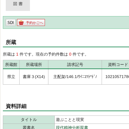
SDI
予約かごへ
所蔵
所蔵は
1
件です。現在の予約件数は
0
件です。
所蔵館
所蔵場所
請求記号
資料コード
県立
書庫３(X14)
主配架/146.1/ｳｲﾆｺﾂﾄ*ﾄﾞ/
1021057178
資料詳細
タイトル
遊ぶことと現実
叢書名
現代精神分析双書