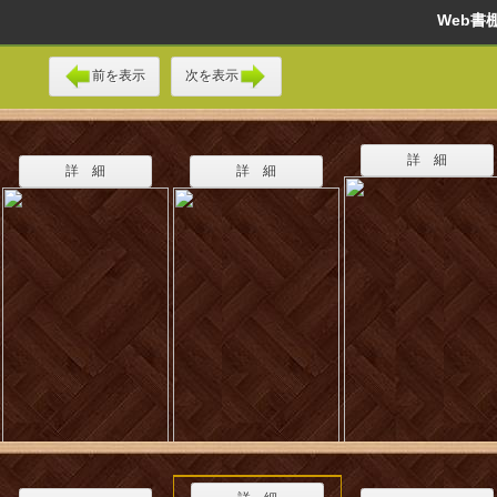
Web
前を表示
次を表示
詳 細
詳 細
詳 細