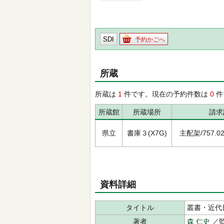
SDI
予約かごへ
所蔵
所蔵は
1
件です。現在の予約件数は
0
件
所蔵館
所蔵場所
請求
県立
書庫３(X7G)
主配架/757.021
資料詳細
タイトル
叢書・近代
著者
森 仁史
／