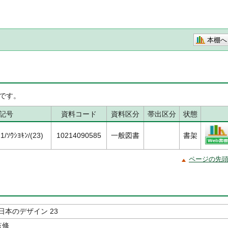
本棚へ
です。
記号
資料コード
資料区分
帯出区分
状態
/ｿｳｼﾖｷﾝ/(23)
10214090585
一般図書
書架
ページの先
日本のデザイン 23
監修