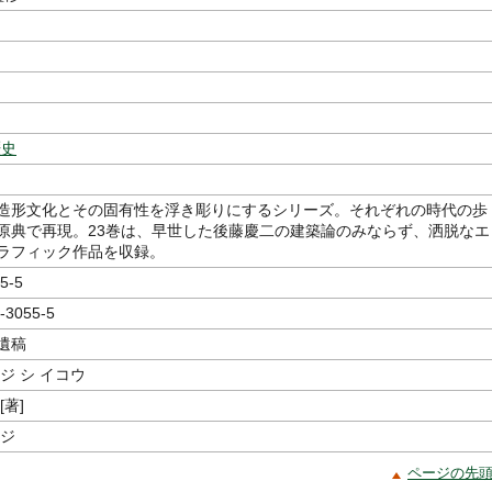
歴史
造形文化とその固有性を浮き彫りにするシリーズ。それぞれの時代の歩
原典で再現。23巻は、早世した後藤慶二の建築論のみならず、洒脱なエ
ラフィック作品を収録。
5-5
-3055-5
遺稿
ジ シ イコウ
[著]
イジ
ページの先