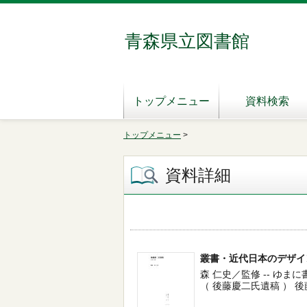
青森県立図書館
トップメニュー
資料検索
トップメニュー
>
資料詳細
叢書・近代日本のデザイン
森 仁史／監修 -- ゆまに書房 -
（ 後藤慶二氏遺稿 ） 後藤