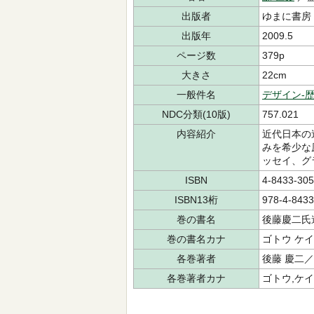
出版者
ゆまに書房
出版年
2009.5
ページ数
379p
大きさ
22cm
一般件名
デザイン-
NDC分類(10版)
757.021
内容紹介
近代日本の
みを希少な
ッセイ、グ
ISBN
4-8433-305
ISBN13桁
978-4-8433
巻の書名
後藤慶二氏
巻の書名カナ
ゴトウ ケイ
各巻著者
後藤 慶二／
各巻著者カナ
ゴトウ,ケ