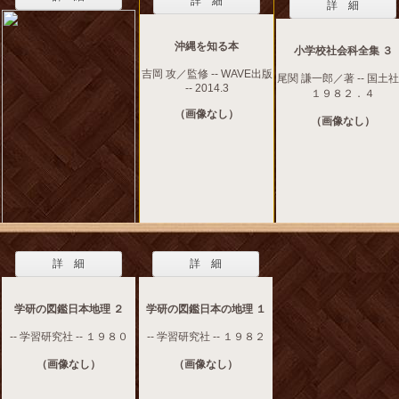
詳 細
詳 細
沖縄を知る本
小学校社会科全集 ３
吉岡 攻／監修 -- WAVE出版
尾関 謙一郎／著 -- 国土社 
-- 2014.3
１９８２．４
（画像なし）
（画像なし）
詳 細
詳 細
学研の図鑑日本地理 ２
学研の図鑑日本の地理 １
-- 学習研究社 -- １９８０
-- 学習研究社 -- １９８２
（画像なし）
（画像なし）