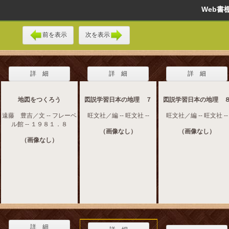
Web
前を表示
次を表示
詳 細
詳 細
詳 細
地図をつくろう
図説学習日本の地理 ７
図説学習日本の地理 
遠藤 豊吉／文 -- フレーベ
旺文社／編 -- 旺文社 --
旺文社／編 -- 旺文社 --
ル館 -- １９８１．８
（画像なし）
（画像なし）
（画像なし）
詳 細