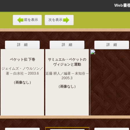
Web
前を表示
次を表示
詳 細
詳 細
詳 細
ベケット伝 下巻
サミュエル・ベケットの
ヴィジョンと運動
ジェイムズ・ノウルソン／
著 -- 白水社 -- 2003.6
近藤 耕人／編著 -- 未知谷 --
2005.3
（画像なし）
（画像なし）