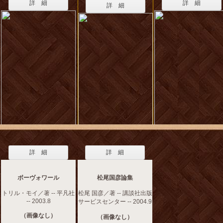
詳 細
詳 細
詳 細
詳 細
詳 細
ボーヴォワール
松尾国彦論集
トリル・モイ／著 -- 平凡社
松尾 国彦／著 -- 講談社出版
-- 2003.8
サービスセンター -- 2004.9
（画像なし）
（画像なし）