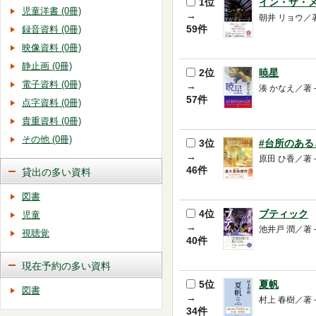
1位
イン・ザ・
児童洋書 (0冊)
→
朝井 リョウ／著 -
59件
録音資料 (0冊)
映像資料 (0冊)
静止画 (0冊)
2位
暁星
電子資料 (0冊)
→
湊 かなえ／著 -- 双
57件
点字資料 (0冊)
貴重資料 (0冊)
その他 (0冊)
3位
#台所のある
→
原田 ひ香／著 -- 
46件
貸出の多い資料
図書
4位
ブティック
児童
→
池井戸 潤／著 -- 
視聴覚
40件
現在予約の多い資料
5位
夏帆
図書
→
村上 春樹／著 -- 新
34件