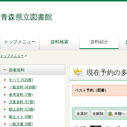
青森県立図書館
トップメニュー
資料検索
資料紹介
トップメニュー
>
新着資料
現在予約の
すべて (516冊)
一般資料 (439冊)
ベスト予約（図書）
参考資料 (7冊)
児童資料 (57冊)
郷土資料 (13冊)
本棚へ
郷土ＡＶ (0冊)
一般洋書 (0冊)