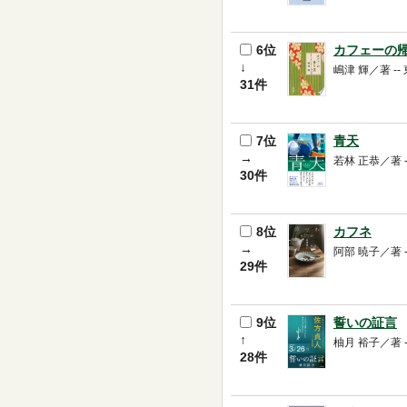
6位
カフェーの
↓
嶋津 輝／著 -- 東
31件
7位
青天
→
若林 正恭／著 -- 
30件
8位
カフネ
→
阿部 暁子／著 -- 講
29件
9位
誓いの証言
↑
柚月 裕子／著 -- K
28件