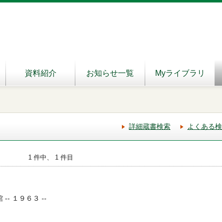
資料紹介
お知らせ一覧
Myライブラリ
詳細蔵書検索
よくある検
1 件中、 1 件目
-- １９６３ --