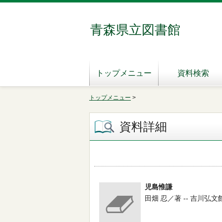
青森県立図書館
トップメニュー
資料検索
トップメニュー
>
資料詳細
児島惟謙
田畑 忍／著 -- 吉川弘文館 