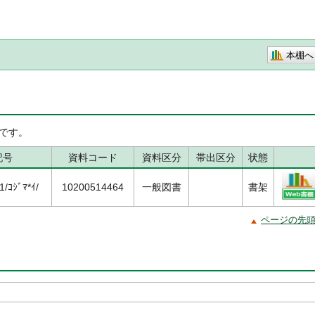
本棚へ
です。
記号
資料コード
資料区分
帯出区分
状態
/ｺｼﾞﾏ*ｲ/
10200514464
一般図書
書架
ページの先