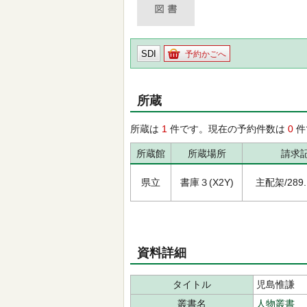
SDI
予約かごへ
所蔵
所蔵は
1
件です。現在の予約件数は
0
件
所蔵館
所蔵場所
請求
県立
書庫３(X2Y)
主配架/289.1
資料詳細
タイトル
児島惟謙
叢書名
人物叢書