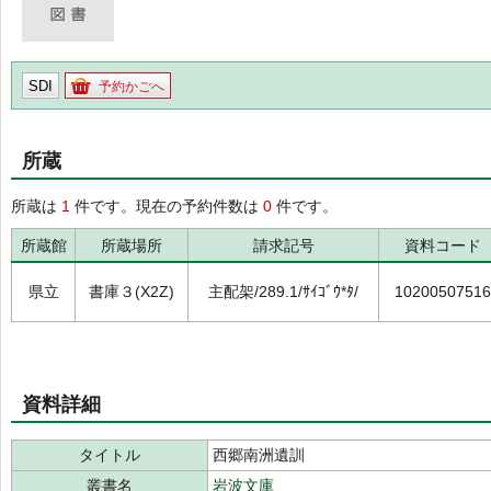
SDI
予約かごへ
所蔵
所蔵は
1
件です。現在の予約件数は
0
件です。
所蔵館
所蔵場所
請求記号
資料コード
県立
書庫３(X2Z)
主配架/289.1/ｻｲｺﾞｳ*ﾀ/
10200507516
資料詳細
タイトル
西郷南洲遺訓
叢書名
岩波文庫