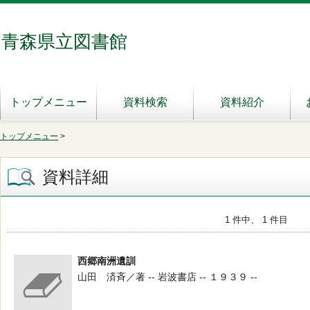
青森県立図書館
トップメニュー
資料検索
資料紹介
トップメニュー
>
資料詳細
1 件中、 1 件目
西郷南洲遺訓
山田 済斉／著 -- 岩波書店 -- １９３９ --