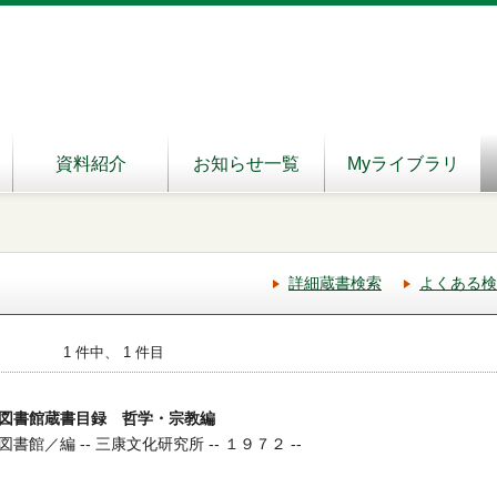
資料紹介
お知らせ一覧
Myライブラリ
詳細蔵書検索
よくある検
1 件中、 1 件目
図書館蔵書目録 哲学・宗教編
館／編 -- 三康文化研究所 -- １９７２ --