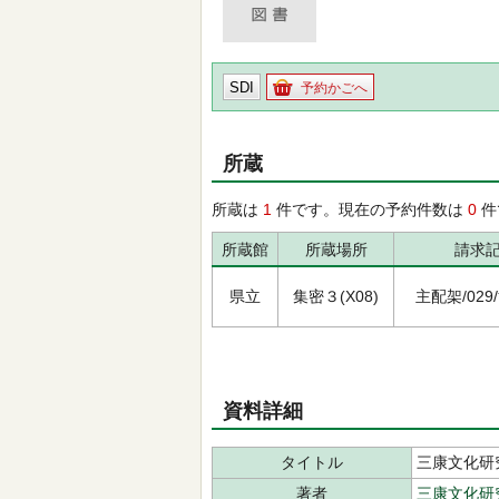
SDI
予約かごへ
所蔵
所蔵は
1
件です。現在の予約件数は
0
件
所蔵館
所蔵場所
請求
県立
集密３(X08)
主配架/029/ｻ
資料詳細
タイトル
三康文化研
著者
三康文化研