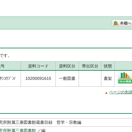
本棚へ
です。
記号
資料コード
資料区分
帯出区分
状態
ﾝｺｳﾌﾞﾝ/
10200091615
一般図書
書架
ページの先
究所附属三康図書館蔵書目録 哲学・宗教編
究所附属三康図書館
／編