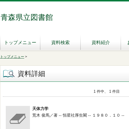
青森県立図書館
トップメニュー
資料検索
資料紹介
トップメニュー
>
資料詳細
1 件中、 1 件目
天体力学
荒木 俊馬／著 -- 恒星社厚生閣 -- １９８０．１０ --