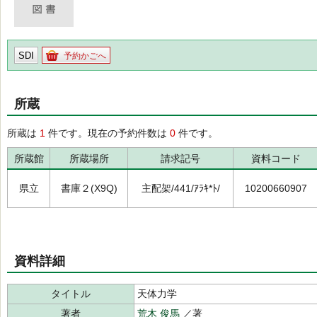
SDI
予約かごへ
所蔵
所蔵は
1
件です。現在の予約件数は
0
件です。
所蔵館
所蔵場所
請求記号
資料コード
県立
書庫２(X9Q)
主配架/441/ｱﾗｷ*ﾄ/
10200660907
資料詳細
タイトル
天体力学
著者
荒木 俊馬
／著