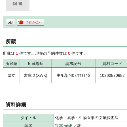
SDI
予約かごへ
所蔵
所蔵は
1
件です。現在の予約件数は
0
件です。
所蔵館
所蔵場所
請求記号
資料コード
県立
書庫２(XWK)
主配架/407/ｻｻﾓﾄ*ﾐ/
10200570652
資料詳細
タイトル
化学・薬学・生物医学の文献調査法
著者
笹本 光雄
／著