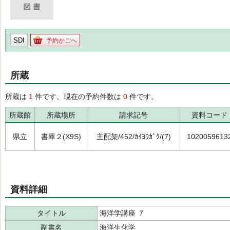
SDI
予約かごへ
所蔵
所蔵は
1
件です。現在の予約件数は
0
件です。
所蔵館
所蔵場所
請求記号
資料コード
県立
書庫２(X9S)
主配架/452/ｶｲﾖｳｶﾞｸ/(7)
1020059613
資料詳細
タイトル
海洋学講座 ７
副書名
海洋生化学