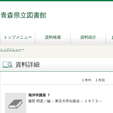
青森県立図書館
トップメニュー
資料検索
資料紹介
トップメニュー
>
資料詳細
1 件中、 1 件目
海洋学講座 ７
服部 明彦／編 -- 東京大学出版会 -- １９７３ --