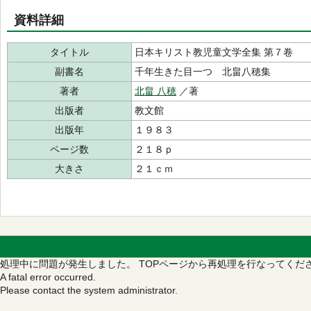
資料詳細
タイトル
日本キリスト教児童文学全集 第７卷
副書名
千年生きた目一つ 北畠八穂集
著者
北畠 八穂
／著
出版者
教文館
出版年
１９８３
ページ数
２１８ｐ
大きさ
２１ｃｍ
処理中に問題が発生しました。
TOPページから再処理を行なってくだ
A fatal error occurred.
Please contact the system administrator.