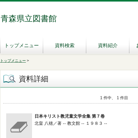
青森県立図書館
トップメニュー
資料検索
資料紹介
トップメニュー
>
資料詳細
1 件中、 1 件目
日本キリスト教児童文学全集 第７卷
北畠 八穂／著 -- 教文館 -- １９８３ --