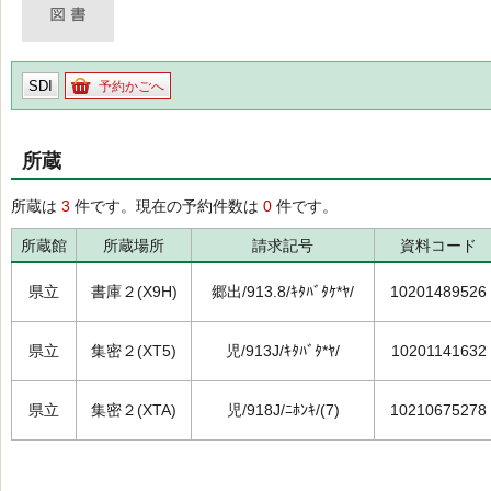
SDI
予約かごへ
所蔵
所蔵は
3
件です。現在の予約件数は
0
件です。
所蔵館
所蔵場所
請求記号
資料コード
県立
書庫２(X9H)
郷出/913.8/ｷﾀﾊﾞﾀｹ*ﾔ/
10201489526
県立
集密２(XT5)
児/913J/ｷﾀﾊﾞﾀ*ﾔ/
10201141632
県立
集密２(XTA)
児/918J/ﾆﾎﾝｷ/(7)
10210675278