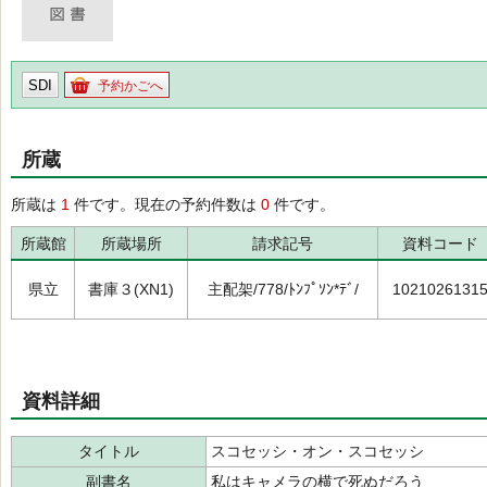
SDI
予約かごへ
所蔵
所蔵は
1
件です。現在の予約件数は
0
件です。
所蔵館
所蔵場所
請求記号
資料コード
県立
書庫３(XN1)
主配架/778/ﾄﾝﾌﾟｿﾝ*ﾃﾞ/
1021026131
資料詳細
タイトル
スコセッシ・オン・スコセッシ
副書名
私はキャメラの横で死ぬだろう