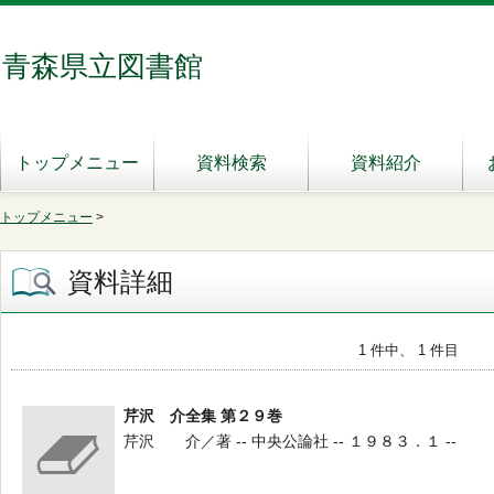
青森県立図書館
トップメニュー
資料検索
資料紹介
トップメニュー
>
資料詳細
1 件中、 1 件目
芹沢 介全集 第２９巻
芹沢 介／著 -- 中央公論社 -- １９８３．１ --