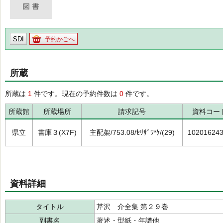
SDI
予約かごへ
所蔵
所蔵は
1
件です。現在の予約件数は
0
件です。
所蔵館
所蔵場所
請求記号
資料コー
県立
書庫３(X7F)
主配架/753.08/ｾﾘｻﾞﾜ*ｹ/(29)
10201624
資料詳細
タイトル
芹沢 介全集 第２９巻
副書名
著述・型紙・年譜他