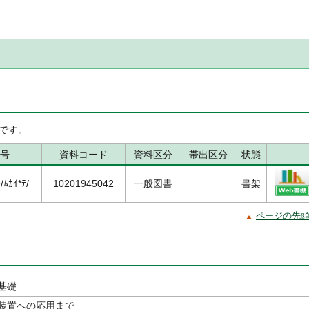
です。
号
資料コード
資料区分
帯出区分
状態
ﾑｶｲ*ﾃ/
10201945042
一般図書
書架
ページの先
基礎
装置への応用まで