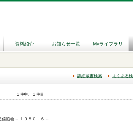
資料紹介
お知らせ一覧
Myライブラリ
詳細蔵書検索
よくある検
1 件中、 1 件目
信協会 -- １９８０．６ --