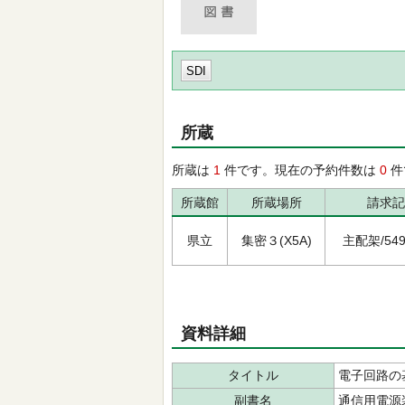
SDI
所蔵
所蔵は
1
件です。現在の予約件数は
0
件
所蔵館
所蔵場所
請求記
県立
集密３(X5A)
主配架/549/
資料詳細
タイトル
電子回路の
副書名
通信用電源