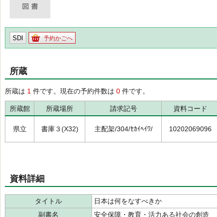
SDI
予約かごへ
所蔵
所蔵は
1
件です。現在の予約件数は
0
件です。
所蔵館
所蔵場所
請求記号
資料コード
県立
書庫３(X32)
主配架/304/ｾｶｲﾍｲﾜ/
10202069096
資料詳細
タイトル
日本は何をなすべきか
副書名
安全保障・教育・活力ある社会の創造