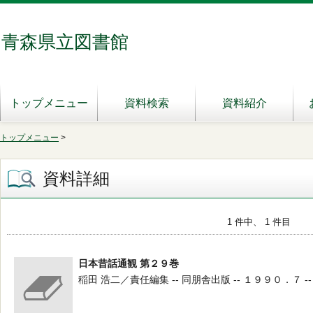
青森県立図書館
トップメニュー
資料検索
資料紹介
トップメニュー
>
資料詳細
1 件中、 1 件目
日本昔話通観 第２９巻
稲田 浩二／責任編集 -- 同朋舎出版 -- １９９０．７ --