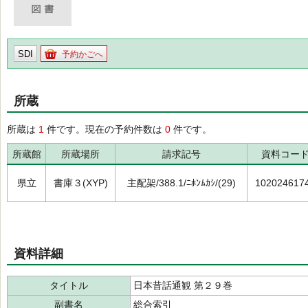
SDI
予約かごへ
所蔵
所蔵は
1
件です。現在の予約件数は
0
件です。
所蔵館
所蔵場所
請求記号
資料コー
県立
書庫３(XYP)
主配架/388.1/ﾆﾎﾝﾑｶｼ/(29)
102024617
資料詳細
タイトル
日本昔話通観 第２９巻
副書名
総合索引