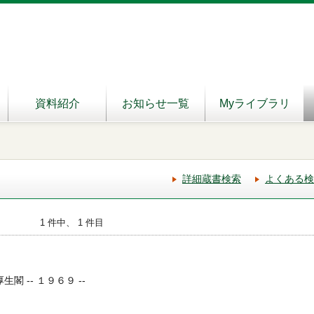
資料紹介
お知らせ一覧
Myライブラリ
詳細蔵書検索
よくある検
1 件中、 1 件目
生閣 -- １９６９ --