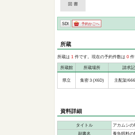
SDI
予約かごへ
所蔵
所蔵は
1
件です。現在の予約件数は
0
件
所蔵館
所蔵場所
請求記
県立
集密３(X6D)
主配架/666/
資料詳細
タイトル
アカムシの
副書名
養魚餌料の