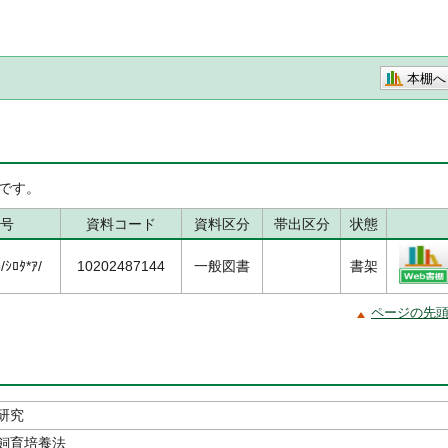
本棚へ
です。
号
資料コード
資料区分
帯出区分
状態
ｼﾛﾀ*ｱ/
10202487144
一般図書
書架
ページの先
研究
飼育培養法