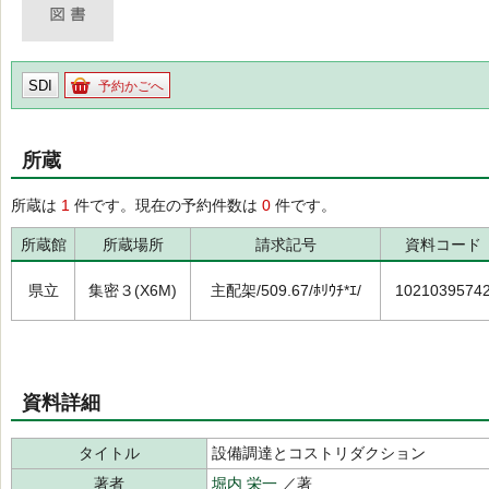
SDI
予約かごへ
所蔵
所蔵は
1
件です。現在の予約件数は
0
件です。
所蔵館
所蔵場所
請求記号
資料コード
県立
集密３(X6M)
主配架/509.67/ﾎﾘｳﾁ*ｴ/
1021039574
資料詳細
タイトル
設備調達とコストリダクション
著者
堀内 栄一
／著