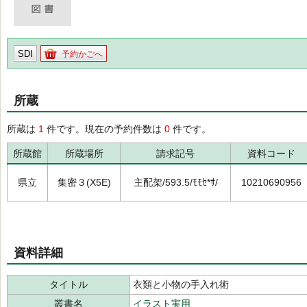
SDI
予約かごへ
所蔵
所蔵は
1
件です。現在の予約件数は
0
件です。
所蔵館
所蔵場所
請求記号
資料コード
県立
集密３(X5E)
主配架/593.5/ﾓﾓｾ*ｻ/
10210690956
資料詳細
タイトル
衣類と小物の手入れ術
叢書名
イラスト実用