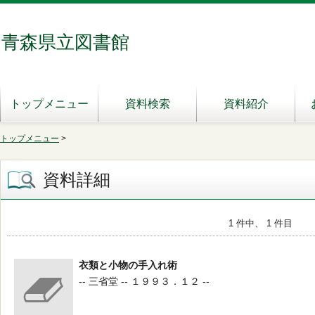
青森県立図書館
トップメニュー
資料検索
資料紹介
トップメニュー
>
資料詳細
1 件中、 1 件目
衣類と小物の手入れ術
-- 三省堂 -- １９９３．１２ --