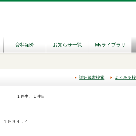
資料紹介
お知らせ一覧
Myライブラリ
詳細蔵書検索
よくある検
1 件中、 1 件目
-- １９９４．４ --