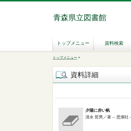
青森県立図書館
トップメニュー
資料検索
トップメニュー
>
資料詳細
夕陽に赤い帆
清水 哲男／著 -- 思潮社 