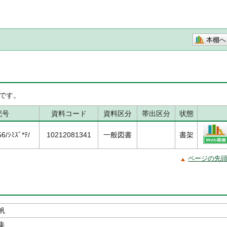
本棚へ
です。
記号
資料コード
資料区分
帯出区分
状態
/ｼﾐｽﾞ*ﾃ/
10212081341
一般図書
書架
ページの先
帆
集