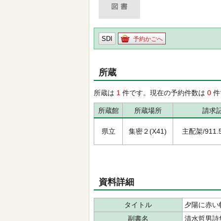
SDI
予約かごへ
所蔵
所蔵は
1
件です。現在の予約件数は
0
件
所蔵館
所蔵場所
請求
県立
集密２(X41)
主配架/911.56
資料詳細
タイトル
夕陽に赤い
副書名
清水哲男詩