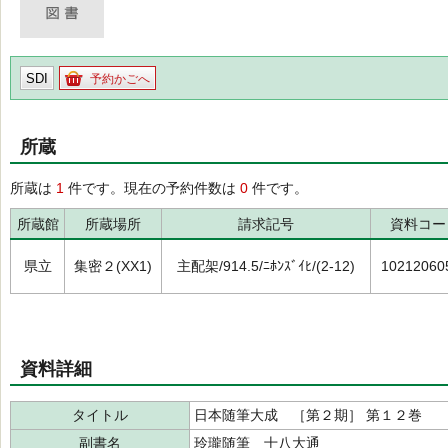
SDI
予約かごへ
所蔵
所蔵は
1
件です。現在の予約件数は
0
件です。
所蔵館
所蔵場所
請求記号
資料コー
県立
集密２(XX1)
主配架/914.5/ﾆﾎﾝｽﾞｲﾋ/(2-12)
10212060
資料詳細
タイトル
日本随筆大成 ［第２期］ 第１２巻
副書名
玲瓏随筆 十八大通