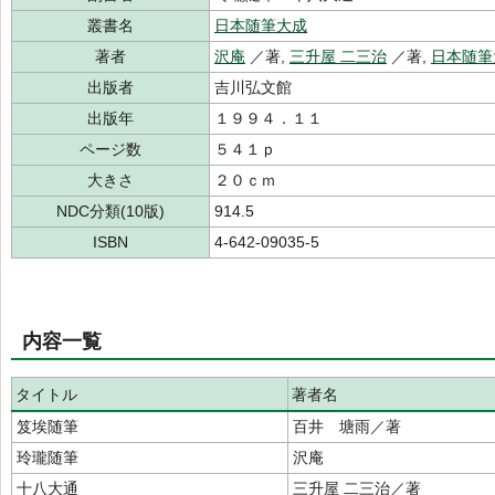
叢書名
日本随筆大成
著者
沢庵
／著,
三升屋 二三治
／著,
日本随筆
出版者
吉川弘文館
出版年
１９９４．１１
ページ数
５４１ｐ
大きさ
２０ｃｍ
NDC分類(10版)
914.5
ISBN
4-642-09035-5
内容一覧
タイトル
著者名
笈埃随筆
百井 塘雨／著
玲瓏随筆
沢庵
十八大通
三升屋 二三治／著