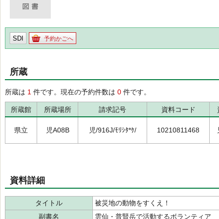
SDI
予約かごへ
所蔵
所蔵は
1
件です。現在の予約件数は
0
件です。
所蔵館
所蔵場所
請求記号
資料コード
県立
児A08B
児/916J/ﾓﾘｼﾀ*ｹ/
10210811468
資料詳細
タイトル
被災地の動物をすくえ！
副書名
雲仙・普賢岳で活動するボランティア