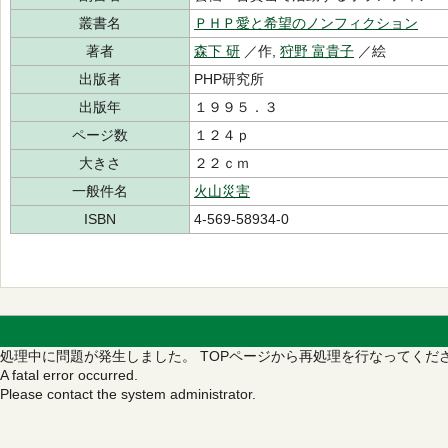
叢書名
ＰＨＰ愛と希望のノンフィクション
著者
森下 研
／作,
狩野 富貴子
／絵
出版者
PHP研究所
出版年
１９９５．３
ページ数
１２４ｐ
大きさ
２２ｃｍ
一般件名
火山災害
ISBN
4-569-58934-0
処理中に問題が発生しました。
TOPページから再処理を行なってくだ
A fatal error occurred.
Please contact the system administrator.