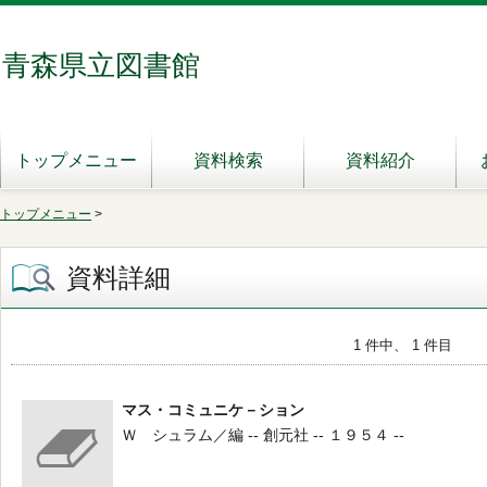
青森県立図書館
トップメニュー
資料検索
資料紹介
トップメニュー
>
資料詳細
1 件中、 1 件目
マス・コミュニケ－ション
Ｗ シュラム／編 -- 創元社 -- １９５４ --