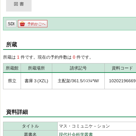
SDI
予約かごへ
所蔵
所蔵は
1
件です。現在の予約件数は
0
件です。
所蔵館
所蔵場所
請求記号
資料コード
県立
書庫３(XZL)
主配架/361.5/ｼﾕﾗﾑ*W/
10202196669
資料詳細
タイトル
マス・コミュニケ－ション
叢書名
現代社会科学叢書