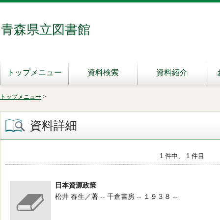
青森県立図書館
トップメニュー
資料検索
資料紹介
トップメニュー
>
資料詳細
1 件中、 1 件目
日本資源政策
松井 春生／著 -- 千倉書房 -- １９３８ --