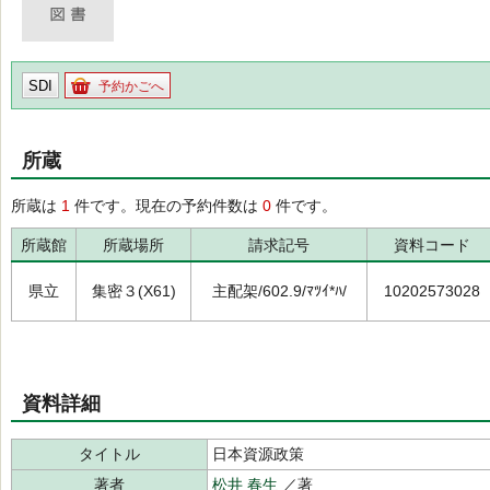
SDI
予約かごへ
所蔵
所蔵は
1
件です。現在の予約件数は
0
件です。
所蔵館
所蔵場所
請求記号
資料コード
県立
集密３(X61)
主配架/602.9/ﾏﾂｲ*ﾊ/
10202573028
資料詳細
タイトル
日本資源政策
著者
松井 春生
／著