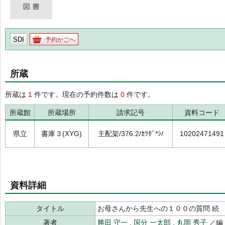
SDI
予約かごへ
所蔵
所蔵は
1
件です。現在の予約件数は
0
件です。
所蔵館
所蔵場所
請求記号
資料コード
県立
書庫３(XYG)
主配架/376.2/ｶﾂﾀﾞ*ｼ/
10202471491
資料詳細
タイトル
お母さんから先生への１００の質問 続
著者
勝田 守一
,
国分 一太郎
,
丸岡 秀子
／