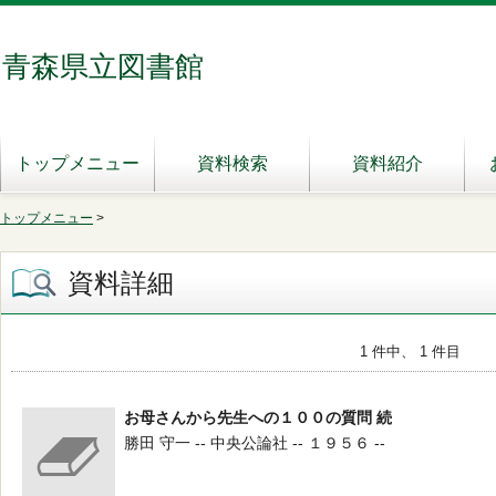
青森県立図書館
トップメニュー
資料検索
資料紹介
トップメニュー
>
資料詳細
1 件中、 1 件目
お母さんから先生への１００の質問 続
勝田 守一 -- 中央公論社 -- １９５６ --