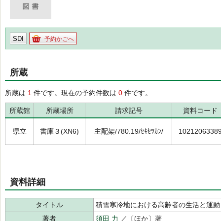
SDI
予約かごへ
所蔵
所蔵は
1
件です。現在の予約件数は
0
件です。
所蔵館
所蔵場所
請求記号
資料コード
県立
書庫３(XN6)
主配架/780.19/ｾｷｾﾂｶﾝ/
1021206338
資料詳細
タイトル
積雪寒冷地における高齢者の生活と運動
著者
須田 力
／〔ほか〕著