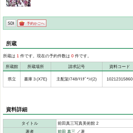
SDI
予約かごへ
所蔵
所蔵は
1
件です。現在の予約件数は
0
件です。
所蔵館
所蔵場所
請求記号
資料コード
県立
書庫３(X7E)
主配架/748/ﾏｴﾀﾞ*ｼ/(2)
10212315860
資料詳細
タイトル
前田真三写真美術館 2
著者
前田 真三
／著