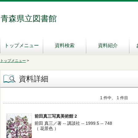
青森県立図書館
トップメニュー
資料検索
資料紹介
トップメニュー
>
資料詳細
1 件中、 1 件目
前田真三写真美術館 2
前田 真三／著 -- 講談社 -- 1999.5 -- 748
（ 花景色 ）