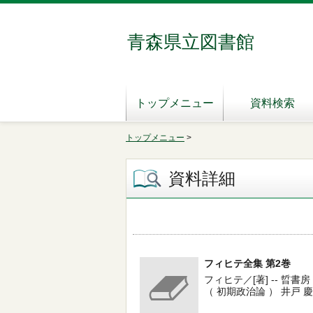
青森県立図書館
トップメニュー
資料検索
トップメニュー
>
資料詳細
フィヒテ全集 第2巻
フィヒテ／[著] -- 晢書房 -- 
（ 初期政治論 ） 井戸 