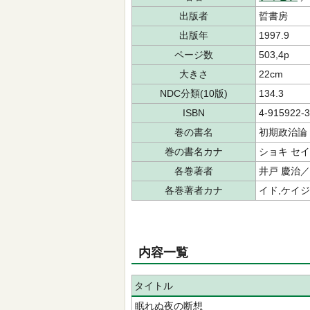
出版者
晢書房
出版年
1997.9
ページ数
503,4p
大きさ
22cm
NDC分類(10版)
134.3
ISBN
4-915922-3
巻の書名
初期政治論
巻の書名カナ
ショキ セ
各巻著者
井戸 慶治
各巻著者カナ
イド,ケイジ
内容一覧
タイトル
眠れぬ夜の断想