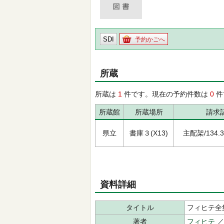
SDI
予約かごへ
所蔵
所蔵は
1
件です。現在の予約件数は
0
件
所蔵館
所蔵場所
請求
県立
書庫３(X13)
主配架/134.3/ﾌ
資料詳細
タイトル
フィヒテ全
著者
フィヒテ
／