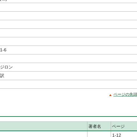
1-6
イジロン
／訳
ページの先
著者名
ページ
1-12