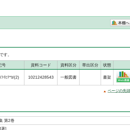
本棚へ
です。
記号
資料コード
資料区分
帯出区分
状態
ｲﾋﾃ*ﾖ/(2)
10212428543
一般図書
書架
ページの先
集 第2巻
[著]