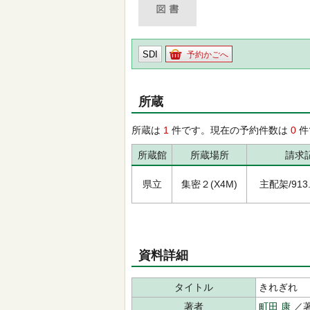
SDI
予約かごへ
所蔵
所蔵は
1
件です。現在の予約件数は
0
件
所蔵館
所蔵場所
請求
県立
集密２(X4M)
主配架/913.6
資料詳細
タイトル
きれぎれ
著者
町田 康
／