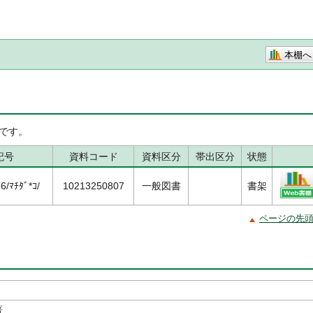
本棚へ
です。
記号
資料コード
資料区分
帯出区分
状態
/ﾏﾁﾀﾞ*ｺ/
10213250807
一般図書
書架
ページの先
著