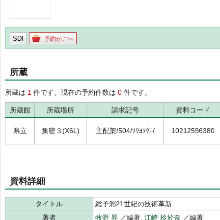
SDI
予約かごへ
所蔵
所蔵は
1
件です。現在の予約件数は
0
件です。
所蔵館
所蔵場所
請求記号
資料コード
県立
集密３(X6L)
主配架/504/ｿｳﾖｿｸﾆ/
10212596380
資料詳細
タイトル
総予測21世紀の技術革新
著者
牧野 昇
／編著,
江崎 玲於奈
／編著