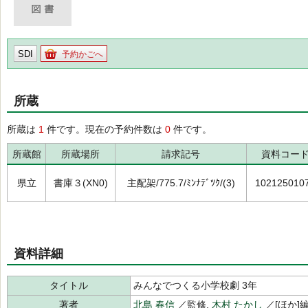
SDI
予約かごへ
所蔵
所蔵は
1
件です。現在の予約件数は
0
件です。
所蔵館
所蔵場所
請求記号
資料コー
県立
書庫３(XN0)
主配架/775.7/ﾐﾝﾅﾃﾞﾂｸ/(3)
102125010
資料詳細
タイトル
みんなでつくる小学校劇 3年
著者
北島 春信
／監修,
木村 たかし
／[ほか]