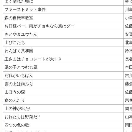
よく晴れた朝に
林
ファーストミット事件
川
森の自転車教室
小
お日様パー、雨がチョキなら風はグー
佐
さとやまユウたん
安
山びこたち
北
わんぱく共和国
鈴
王さまはチョコレートが大すき
長
風の子とつむじ風
本
だれがいちばん
吉
雲の上は雨ふり
藤
まほうの森
佐
森のふたり
宗
山の神が出た!
関 
おれたちは野菜だ!!
山
四つの色の歌
岡