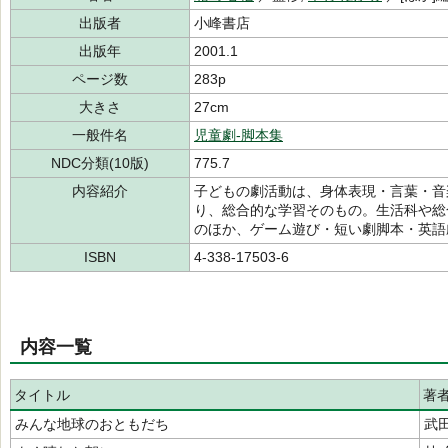
出版者
小峰書店
出版年
2001.1
ページ数
283p
大きさ
27cm
一般件名
児童劇-脚本集
NDC分類(10版)
775.7
内容紹介
子どもの劇活動は、身体表現・言葉・音
り、総合的な学習そのもの。生活科や総
のほか、ゲーム遊び・短い劇脚本・英語
ISBN
4-338-17503-6
内容一覧
タイトル
著
みんな地球のおともだち
武