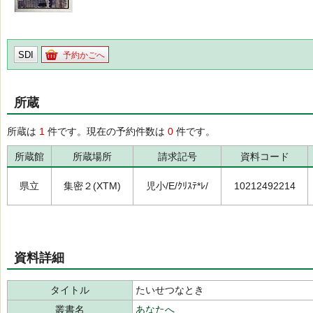
SDI
予約かごへ
所蔵
所蔵は
1
件です。現在の予約件数は
0
件です。
所蔵館
所蔵場所
請求記号
資料コード
県立
集密２(XTM)
児小/E/ｸﾘｽﾃ*ﾚ/
10212492214
資料詳細
タイトル
たいせつなとき
叢書名
あなたへ