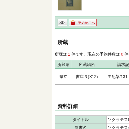
SDI
予約かごへ
所蔵
所蔵は
1
件です。現在の予約件数は
0
件
所蔵館
所蔵場所
請求
県立
書庫３(X12)
主配架/131.2
資料詳細
タイトル
ソクラテス
副書名
ソクラテス