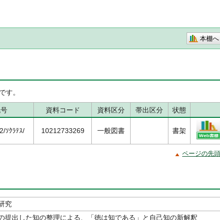
本棚へ
です。
記号
資料コード
資料区分
帯出区分
状態
/ｿｸﾗﾃｽ/
10212733269
一般図書
書架
ページの先
研究
の提出した知の整理による、「徳は知である」と自己知の新解釈