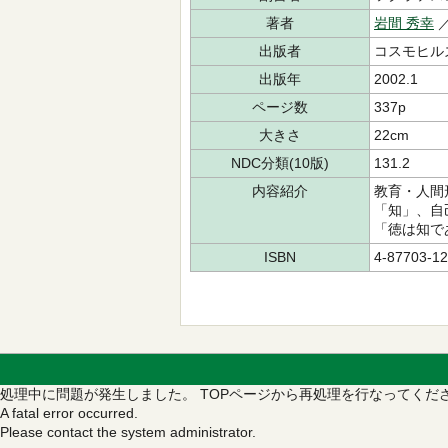
著者
岩間 秀幸
出版者
コスモヒル
出版年
2002.1
ページ数
337p
大きさ
22cm
NDC分類(10版)
131.2
内容紹介
教育・人間
「知」、自
「徳は知で
ISBN
4-87703-12
処理中に問題が発生しました。
TOPページから再処理を行なってくだ
A fatal error occurred.
Please contact the system administrator.