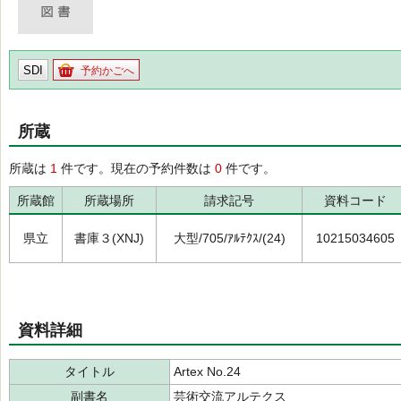
SDI
予約かごへ
所蔵
所蔵は
1
件です。現在の予約件数は
0
件です。
所蔵館
所蔵場所
請求記号
資料コード
県立
書庫３(XNJ)
大型/705/ｱﾙﾃｸｽ/(24)
10215034605
資料詳細
タイトル
Artex No.24
副書名
芸術交流アルテクス