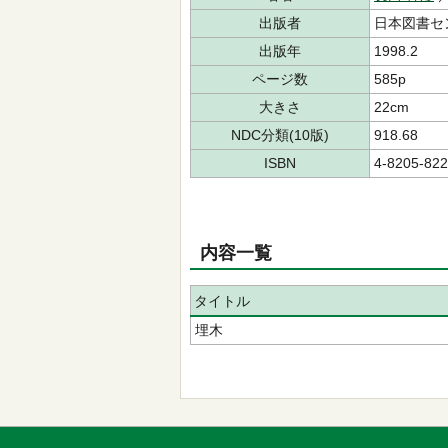
出版者
日本図書セ
出版年
1998.2
ページ数
585p
大きさ
22cm
NDC分類(10版)
918.68
ISBN
4-8205-822
内容一覧
タイトル
埋木