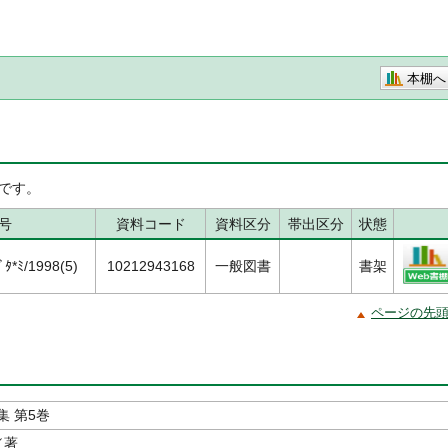
本棚へ
です。
号
資料コード
資料区分
帯出区分
状態
ﾀ*ﾐ/1998(5)
10212943168
一般図書
書架
ページの先
集 第5巻
／著