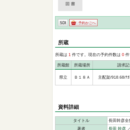
SDI
予約かごへ
所蔵
所蔵は
1
件です。現在の予約件数は
0
件
所蔵館
所蔵場所
請求記
県立
Ｂ１８Ａ
主配架/918.68/ﾅｶﾞ
資料詳細
タイトル
長田幹彦全
著者
長田 幹彦