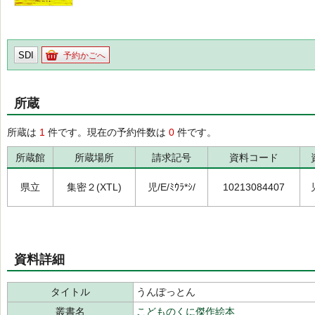
SDI
予約かごへ
所蔵
所蔵は
1
件です。現在の予約件数は
0
件です。
所蔵館
所蔵場所
請求記号
資料コード
県立
集密２(XTL)
児/E/ﾐｳﾗ*ｼ/
10213084407
資料詳細
タイトル
うんぽっとん
叢書名
こどものくに傑作絵本