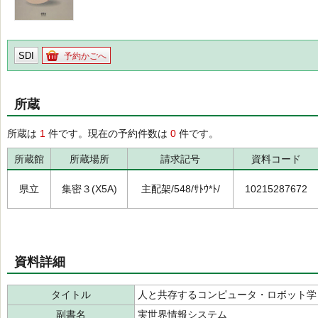
SDI
予約かごへ
所蔵
所蔵は
1
件です。現在の予約件数は
0
件です。
所蔵館
所蔵場所
請求記号
資料コード
県立
集密３(X5A)
主配架/548/ｻﾄｳ*ﾄ/
10215287672
資料詳細
タイトル
人と共存するコンピュータ・ロボット学
副書名
実世界情報システム