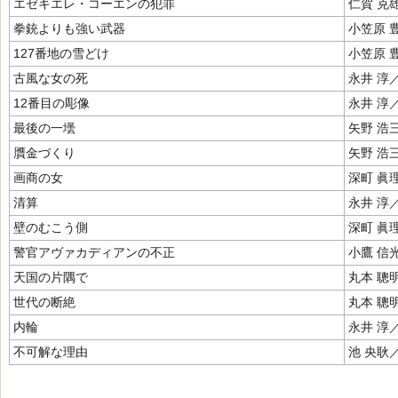
エゼキエレ・コーエンの犯罪
仁賀 克
拳銃よりも強い武器
小笠原 
127番地の雪どけ
小笠原 
古風な女の死
永井 淳
12番目の彫像
永井 淳
最後の一壜
矢野 浩
贋金づくり
矢野 浩
画商の女
深町 眞
清算
永井 淳
壁のむこう側
深町 眞
警官アヴァカディアンの不正
小鷹 信
天国の片隅で
丸本 聰
世代の断絶
丸本 聰
内輪
永井 淳
不可解な理由
池 央耿