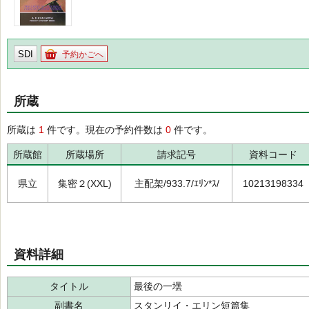
SDI
予約かごへ
所蔵
所蔵は
1
件です。現在の予約件数は
0
件です。
所蔵館
所蔵場所
請求記号
資料コード
県立
集密２(XXL)
主配架/933.7/ｴﾘﾝ*ｽ/
10213198334
資料詳細
タイトル
最後の一壜
副書名
スタンリイ・エリン短篇集