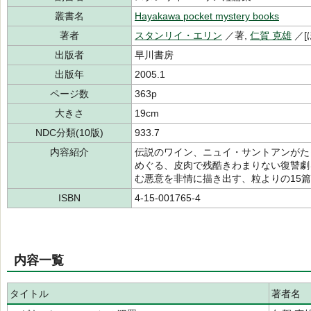
叢書名
Hayakawa pocket mystery books
著者
スタンリイ・エリン
／著,
仁賀 克雄
／[
出版者
早川書房
出版年
2005.1
ページ数
363p
大きさ
19cm
NDC分類(10版)
933.7
内容紹介
伝説のワイン、ニュイ・サントアンがた
めぐる、皮肉で残酷きわまりない復讐劇
む悪意を非情に描き出す、粒よりの15
ISBN
4-15-001765-4
内容一覧
タイトル
著者名