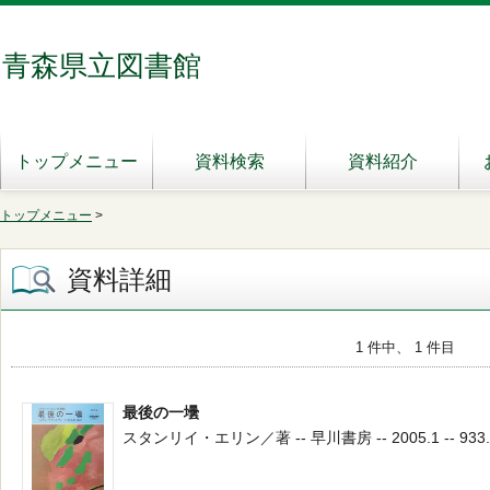
青森県立図書館
トップメニュー
資料検索
資料紹介
トップメニュー
>
資料詳細
1 件中、 1 件目
最後の一壜
スタンリイ・エリン／著 -- 早川書房 -- 2005.1 -- 933.