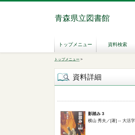
青森県立図書館
トップメニュー
資料検索
トップメニュー
>
資料詳細
影踏み 3
横山 秀夫／[著] -- 大活字 -- 