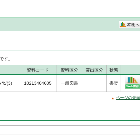
本棚へ
です。
資料コード
資料区分
帯出区分
状態
*ﾋ/(3)
10213404605
一般図書
書架
ページの先