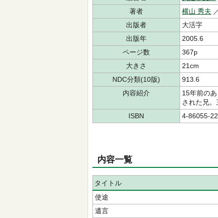
著者
横山 秀夫
／
出版者
大活字
出版年
2005.6
ページ数
367p
大きさ
21cm
NDC分類(10版)
913.6
内容紹介
15年前の
された兄。
ISBN
4-86055-22
内容一覧
タイトル
使途
遺言