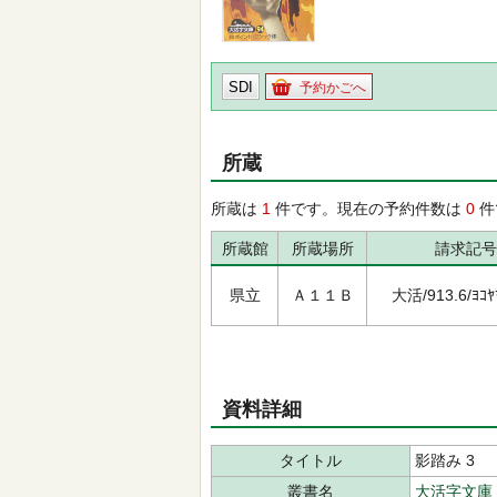
SDI
予約かごへ
所蔵
所蔵は
1
件です。現在の予約件数は
0
件
所蔵館
所蔵場所
請求記号
県立
Ａ１１Ｂ
大活/913.6/ﾖｺﾔﾏ
資料詳細
タイトル
影踏み 3
叢書名
大活字文庫