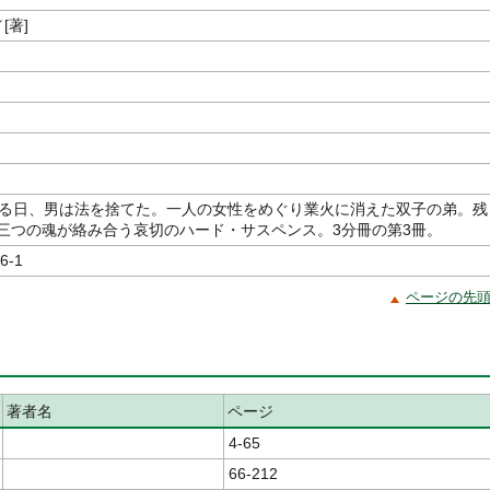
[著]
ある日、男は法を捨てた。一人の女性をめぐり業火に消えた双子の弟。残
三つの魂が絡み合う哀切のハード・サスペンス。3分冊の第3冊。
6-1
ページの先
著者名
ページ
4-65
66-212