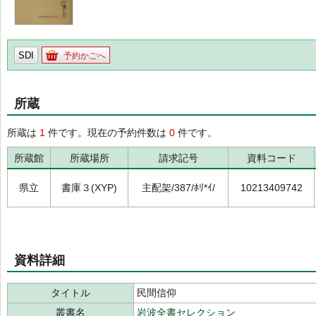
SDI
予約かごへ
所蔵
所蔵は
1
件です。現在の予約件数は
0
件です。
所蔵館
所蔵場所
請求記号
資料コード
県立
書庫３(XYP)
主配架/387/ﾎﾘ*ｲ/
10213409742
資料詳細
タイトル
民間信仰
叢書名
岩波全書セレクション