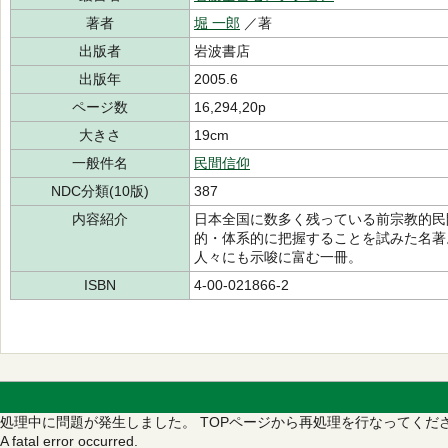
著者
堀 一郎
／著
出版者
岩波書店
出版年
2005.6
ページ数
16,294,20p
大きさ
19cm
一般件名
民間信仰
NDC分類(10版)
387
内容紹介
日本全国に数多く残っている前宗教的民
的・体系的に把握することを試みた名著
人々にも示唆に富む一冊。
ISBN
4-00-021866-2
処理中に問題が発生しました。
TOPページから再処理を行なってくだ
A fatal error occurred.