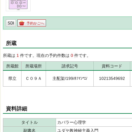
SDI
予約かごへ
所蔵
所蔵は
1
件です。現在の予約件数は
0
件です。
所蔵館
所蔵場所
請求記号
資料コード
県立
Ｃ０９Ａ
主配架/199/ﾎﾌﾏﾝ*ｴ/
10213549692
資料詳細
タイトル
カバラー心理学
副書名
ユダヤ教神秘主義入門