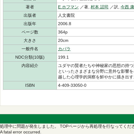
著者
E.ホフマン
／著,
村本 詔司
／訳,
今西 
出版者
人文書院
出版年
2006.8
ページ数
364p
大きさ
20cm
一般件名
カバラ
NDC分類(10版)
199.1
内容紹介
ユダヤの賢者たちや神秘家の思想の持つ
といったさまざまな分野に意外な影響を
越した心理学的洞察を鮮やかに描き出す
ISBN
4-409-33050-0
処理中に問題が発生しました。
TOPページから再処理を行なってくだ
A fatal error occurred.