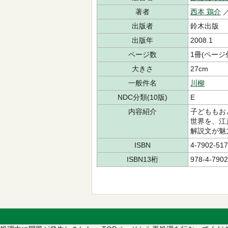
著者
西本 鶏介
／
出版者
鈴木出版
出版年
2008.1
ページ数
1冊(ページ
大きさ
27cm
一般件名
川柳
NDC分類(10版)
E
内容紹介
子どももお
世界を、江
解説文が魅
ISBN
4-7902-517
ISBN13桁
978-4-7902