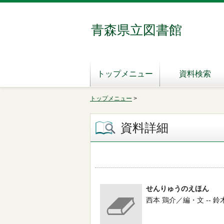
青森県立図書館
トップメニュー
資料検索
トップメニュー
>
資料詳細
せんりゅうのえほん
西本 鶏介／編・文 -- 鈴木出版