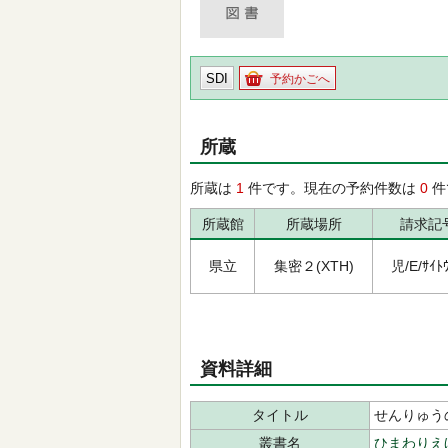
SDI
予約かごへ
所蔵
所蔵は
1
件です。現在の予約件数は
0
件
所蔵館
所蔵場所
請求記
県立
集密２(XTH)
児/E/ｻｲﾄｳ
資料詳細
タイトル
せんりゅう
叢書名
ひまわりえ