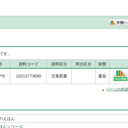
本棚へ
です。
号
資料コード
資料区分
帯出区分
状態
*ﾀ/
10213773690
児童図書
書架
ページの先
のえほん
ほんシリーズ