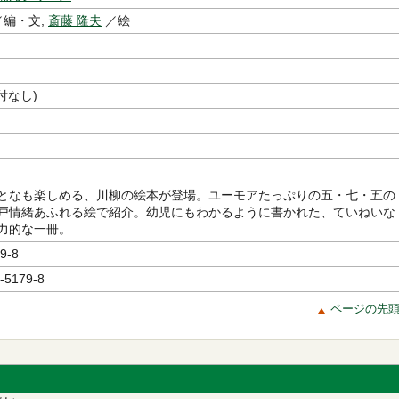
編・文,
斎藤 隆夫
／絵
付なし)
となも楽しめる、川柳の絵本が登場。ユーモアたっぷりの五・七・五の
戸情緒あふれる絵で紹介。幼児にもわかるように書かれた、ていねいな
力的な一冊。
9-8
-5179-8
ページの先